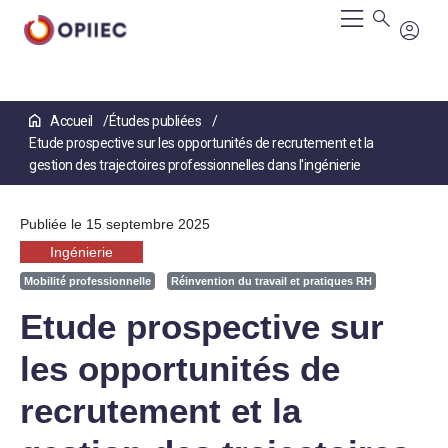
Aller
Accueil
Études publiées
au
Etude prospective sur les opportunités de recrutement et la
contenu
principal
gestion des trajectoires professionnelles dans l'ingénierie
Publiée le 15 septembre 2025
Ingénierie
Mobilité professionnelle
Réinvention du travail et pratiques RH
Etude prospective sur
les opportunités de
recrutement et la