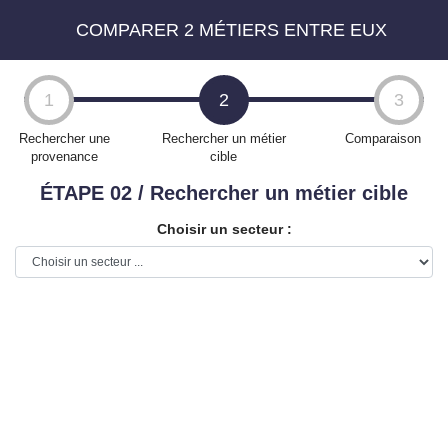
COMPARER 2 MÉTIERS ENTRE EUX
Aller
au
1
2
3
contenu
principal
Rechercher une
Rechercher un métier
Comparaison
provenance
cible
ÉTAPE 02 / Rechercher un métier cible
Choisir un secteur :